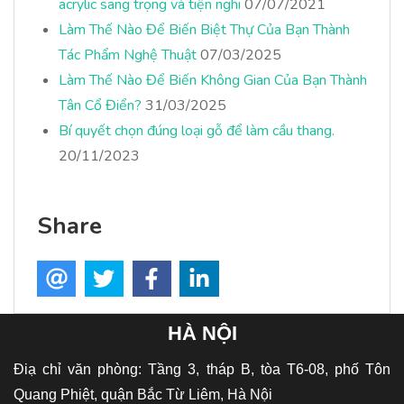
acrylic sang trọng và tiện nghi
07/07/2021
Làm Thế Nào Để Biến Biệt Thự Của Bạn Thành
Tác Phẩm Nghệ Thuật
07/03/2025
Làm Thế Nào Để Biến Không Gian Của Bạn Thành
Tân Cổ Điển?
31/03/2025
Bí quyết chọn đúng loại gỗ để làm cầu thang.
20/11/2023
Share
HÀ NỘI
Điạ chỉ văn phòng: Tầng 3, tháp B, tòa T6-08, phố Tôn
Quang Phiệt, quận Bắc Từ Liêm, Hà Nội